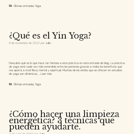
Últimas entradas
,
Yoga
¿Qué es el Yin Yoga?
8 de noviembre de 2022
por
Julio
Descubre qué es lo que hace tan famosa a esta práctica en esta entrada de blog. La práctica
de yoga está cada vez más extendida entre las personas gracias a todos los beneficios que
nos aporta a nivel físico, mental y espiritual. Muchas de los estilos que se ofrecen en estudios
de yoga son dinámicos, …
Leer más
Últimas entradas
,
Yoga
¿Cómo hacer una limpieza
energética? 3 técnicas que
pueden ayudarte.
2 de junio de 2022
por
Julio