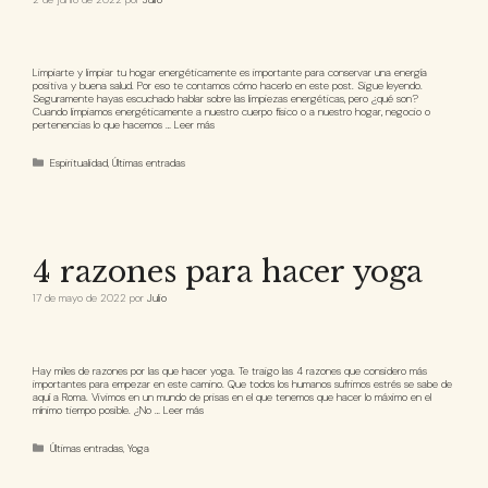
Limpiarte y limpiar tu hogar energéticamente es importante para conservar una energía
positiva y buena salud. Por eso te contamos cómo hacerlo en este post. Sigue leyendo.
Seguramente hayas escuchado hablar sobre las limpiezas energéticas, pero ¿qué son?
Cuando limpiamos energéticamente a nuestro cuerpo físico o a nuestro hogar, negocio o
pertenencias lo que hacemos …
Leer más
Espiritualidad
,
Últimas entradas
4 razones para hacer yoga
17 de mayo de 2022
por
Julio
Hay miles de razones por las que hacer yoga. Te traigo las 4 razones que considero más
importantes para empezar en este camino. Que todos los humanos sufrimos estrés se sabe de
aquí a Roma. Vivimos en un mundo de prisas en el que tenemos que hacer lo máximo en el
mínimo tiempo posible. ¿No …
Leer más
Últimas entradas
,
Yoga