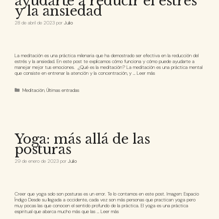
ayudarte a reducir el estrés
y la ansiedad
28 de abril de 2023
por
Julio
La meditación es una práctica milenaria que ha demostrado ser efectiva en la reducción del
estrés y la ansiedad. En este post te explicamos cómo funciona y cómo puede ayudarte a
manejar mejor tus emociones. ¿Qué es la meditación? La meditación es una práctica mental
que consiste en entrenar la atención y la concentración, y …
Leer más
Meditación
,
Últimas entradas
Yoga: más allá de las
posturas
29 de enero de 2023
por
Julio
Creer que yoga solo son posturas es un error. Te lo contamos en este post. Imagen: Espacio
Índigo Desde su llegada a occidente, cada vez son más personas que practican yoga pero
muy pocas las que conocen el sentido profundo de la práctica. El yoga es una práctica
espiritual que abarca mucho más que las …
Leer más