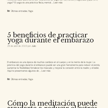
yoga? El yoga es una práctica física, mental …
Leer más
Últimas entradas
,
Yoga
5 beneficios de practicar
yoga durante el embarazo
28 de abril de 2023
por
Julio
El embarazo es una época de muchos cambios en el cuerpo y en la mente de la mujer. La
práctica del yoga durante el embarazo puede ser una gran herramienta para reducir el estrés,
aumentar la flexibilidad, fortalecer los músculos y mejorar la conexión entre la madre y el bebé.
Aquí te presentamos algunos de …
Leer más
Últimas entradas
,
Yoga
Cómo la meditación puede