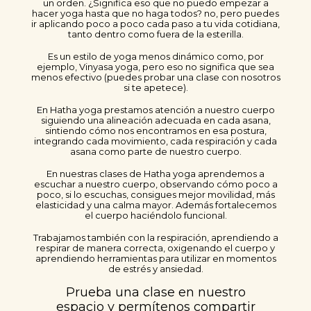
un orden. ¿Significa eso que no puedo empezar a
hacer yoga hasta que no haga todos? no, pero puedes
ir aplicando poco a poco cada paso a tu vida cotidiana,
tanto dentro como fuera de la esterilla.
Es un estilo de yoga menos dinámico como, por
ejemplo, Vinyasa yoga, pero eso no significa que sea
menos efectivo (puedes probar una clase con nosotros
si te apetece).
En Hatha yoga prestamos atención a nuestro cuerpo
siguiendo una alineación adecuada en cada asana,
sintiendo cómo nos encontramos en esa postura,
integrando cada movimiento, cada respiración y cada
asana como parte de nuestro cuerpo.
En nuestras clases de Hatha yoga aprendemos a
escuchar a nuestro cuerpo, observando cómo poco a
poco, si lo escuchas, consigues mejor movilidad, más
elasticidad y una calma mayor. Además fortalecemos
el cuerpo haciéndolo funcional.
Trabajamos también con la respiración, aprendiendo a
respirar de manera correcta, oxigenando el cuerpo y
aprendiendo herramientas para utilizar en momentos
de estrés y ansiedad.
Prueba una clase en nuestro
espacio y permítenos compartir