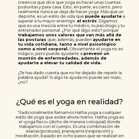
creencia que dice que yoga es hacer unas cuantas
posturitas y para casa. Esto, en parte, es cierto, pero
realmente nunca se deja de hacer yoga. Más que un
deporte, es un estilo de vida que
puede ayudarte
a
superar a tu mayor enemigo:
el estrés
. Digamos
que es una mezcla entre tu médico, tu psicólogo y tu
entrenador personal. ¿Por qué digo esto? porque
trabajamos unos valores que van más allá de
las posturas
que, además, pueden
ayudarte en
tu vida cotidiana, tanto a nivel psicológico
como a nivel corporal.
Obviamente el yoga no es
mágico, pero puede ayudarte a
prevenir un
montón de enfermedades, además de
ayudarte a elevar tu calidad de vida.
¿Te has dado cuenta que no he dejado de repetir la
palabra ayuda? Si algo te ayuda no puede ser malo,
¿no?
¿Qué es el yoga en realidad?
Tradicionalmente llamamos Hatha yoga a cualquier
estilo de yoga que existe ahora mismo. Hatha yoga es
el «yoga físico» (dicho de manera coloquial) donde
trabajamos con el cuerpo. Es una combinación de
asanas (posturas), pranayama (respiración) y
meditación, basado en ocho pasos que se realizan en